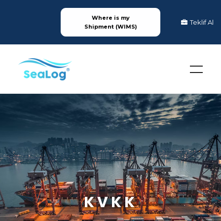
Where is my
Teklif Al
Shipment (WIMS)
KVKK