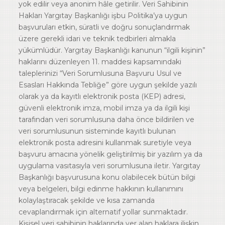
yok edilir veya anonim hâle getirilir. Veri Sahibinin
Hakları Yargıtay Başkanlığı işbu Politika’ya uygun
başvuruları etkin, süratli ve doğru sonuçlandırmak
üzere gerekli idari ve teknik tedbirleri almakla
yükümlüdür. Yargıtay Başkanlığı kanunun “ilgili kişinin”
haklarını düzenleyen 11. maddesi kapsamındaki
taleplerinizi “Veri Sorumlusuna Başvuru Usul ve
Esasları Hakkında Tebliğe” göre uygun şekilde yazılı
olarak ya da kayıtlı elektronik posta (KEP) adresi,
güvenli elektronik imza, mobil imza ya da ilgili kişi
tarafından veri sorumlusuna daha önce bildirilen ve
veri sorumlusunun sisteminde kayıtlı bulunan
elektronik posta adresini kullanmak suretiyle veya
başvuru amacına yönelik geliştirilmiş bir yazılım ya da
uygulama vasıtasıyla veri sorumlusuna iletir. Yargıtay
Başkanlığı başvurusuna konu olabilecek bütün bilgi
veya belgeleri, bilgi edinme hakkının kullanımını
kolaylaştıracak şekilde ve kısa zamanda
cevaplandırmak için alternatif yollar sunmaktadır.
Kişisel veri sahibinin haklarında yer alan haklara ilişkin