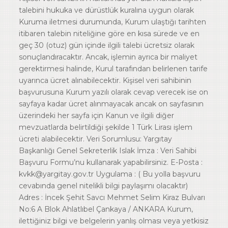
talebini hukuka ve dürüstlük kuralına uygun olarak
Kuruma iletmesi durumunda, Kurum ulaştığı tarihten
itibaren talebin niteliğine göre en kısa sürede ve en
geç 30 (otuz) gün içinde ilgili talebi ücretsiz olarak
sonuçlandıracaktır. Ancak, işlemin ayrıca bir maliyet
gerektirmesi halinde, Kurul tarafından belirlenen tarife
uyarınca ücret alınabilecektir. Kişisel veri sahibinin
başvurusuna Kurum yazılı olarak cevap verecek ise on
sayfaya kadar ücret alınmayacak ancak on sayfasının
üzerindeki her sayfa için Kanun ve ilgili diğer
mevzuatlarda belirtildiği şekilde 1 Türk Lirası işlem
ücreti alabilecektir. Veri Sorumlusu: Yargıtay
Başkanlığı Genel Sekreterlik Islak İmza : Veri Sahibi
Başvuru Formu’nu kullanarak yapabilirsiniz. E-Posta :
kvkk@yargitay.gov.tr Uygulama : ( Bu yolla başvuru
cevabında genel nitelikli bilgi paylaşımı olacaktır)
Adres : İncek Şehit Savcı Mehmet Selim Kiraz Bulvarı
No:6 A Blok Ahlatlıbel Çankaya / ANKARA Kurum,
ilettiğiniz bilgi ve belgelerin yanlış olması veya yetkisiz