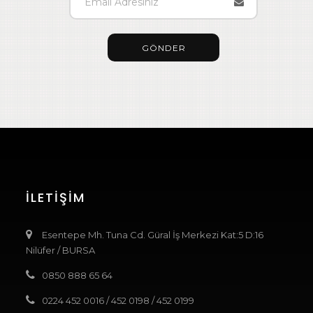
GÖNDER
İLETIŞIM
Esentepe Mh. Tuna Cd. Güral İş Merkezi Kat:5 D:16
Nilüfer / BURSA
0850 888 65 64
0224 452 0016
/
452 0198
/
452 0199