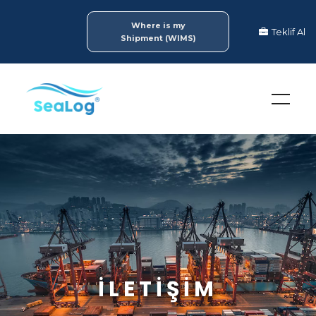
Where is my
Teklif Al
Shipment (WIMS)
İLETIŞIM