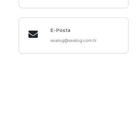
E-Posta
sealog@sealog.com.tr