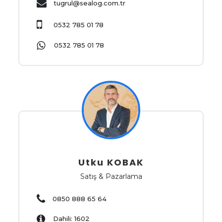
tugrul@sealog.com.tr
0532 785 01 78
0532 785 01 78
Utku KOBAK
Satış & Pazarlama
0850 888 65 64
Dahili: 1602